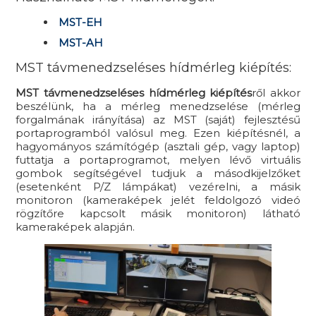
MST-EH
MST-AH
MST távmenedzseléses hídmérleg kiépítés:
MST távmenedzseléses hídmérleg kiépítés
ről akkor
beszélünk, ha a mérleg menedzselése (mérleg
forgalmának irányítása) az MST (saját) fejlesztésű
portaprogramból valósul meg. Ezen kiépítésnél, a
hagyományos számítógép (asztali gép, vagy laptop)
futtatja a portaprogramot, melyen lévő virtuális
gombok segítségével tudjuk a másodkijelzőket
(esetenként P/Z lámpákat) vezérelni, a másik
monitoron (kameraképek jelét feldolgozó videó
rögzítőre kapcsolt másik monitoron) látható
kameraképek alapján.