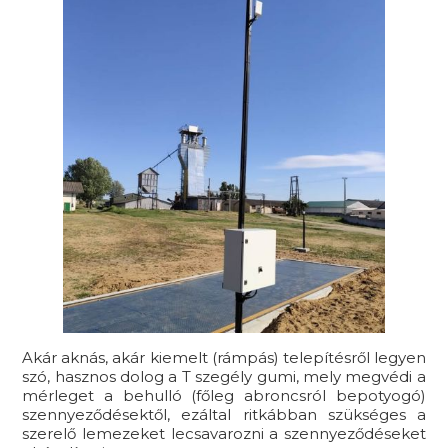
Akár aknás, akár kiemelt (rámpás) telepítésről legyen
szó, hasznos dolog a T szegély gumi, mely megvédi a
mérleget a behulló (főleg abroncsról bepotyogó)
szennyeződésektől, ezáltal ritkábban szükséges a
szerelő lemezeket lecsavarozni a szennyeződéseket