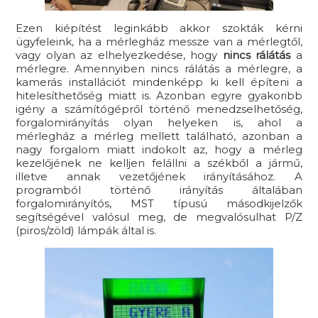
Ezen kiépítést leginkább akkor szokták kérni
ügyfeleink, ha a mérlegház messze van a mérlegtől,
vagy olyan az elhelyezkedése, hogy
nincs rálátás
a
mérlegre. Amennyiben nincs rálátás a mérlegre, a
kamerás installációt mindenképp ki kell építeni a
hitelesíthetőség miatt is. Azonban egyre gyakoribb
igény a számítógépről történő menedzselhetőség,
forgalomirányítás olyan helyeken is, ahol a
mérlegház a mérleg mellett található, azonban a
nagy forgalom miatt indokolt az, hogy a mérleg
kezelőjének ne kelljen felállni a székből a jármű,
illetve annak vezetőjének irányításához. A
programból történő irányítás általában
forgalomirányítós, MST típusú másodkijelzők
segítségével valósul meg, de megvalósulhat P/Z
(piros/zöld) lámpák által is.