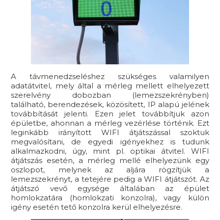
A távmenedzseléshez szükséges valamilyen
adatátvitel, mely által a mérleg mellett elhelyezett
szerelvény dobozban (lemezszekrényben)
található, berendezések, közösített, IP alapú jelének
továbbítását jelenti. Ezen jelet továbbítjuk azon
épületbe, ahonnan a mérleg vezérlése történik. Ezt
leginkább irányított WIFI átjátszással szoktuk
megvalósítani, de egyedi igényekhez is tudunk
alkalmazkodni, úgy, mint pl. optikai átvitel. WIFI
átjátszás esetén, a mérleg mellé elhelyezünk egy
oszlopot, melynek az aljára rögzítjük a
lemezszekrényt, a tetejére pedig a WIFI átjátszót. Az
átjátszó vevő egysége általában az épület
homlokzatára (homlokzati konzolra), vagy külön
igény esetén tető konzolra kerül elhelyezésre.