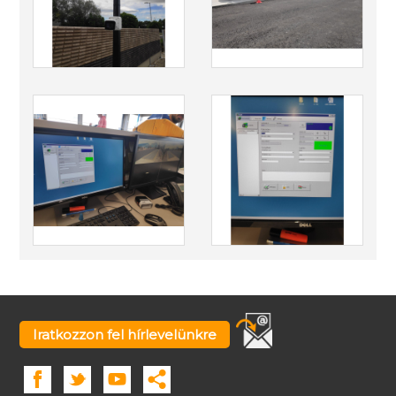
Iratkozzon fel hírlevelünkre