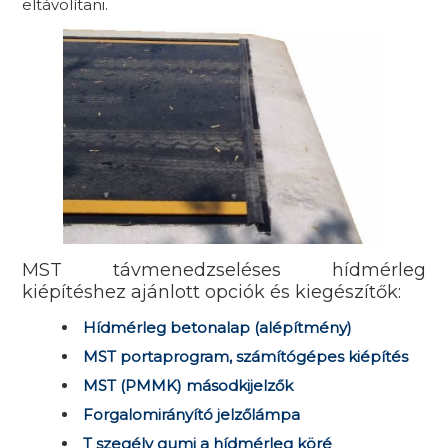
eltávolítani.
MST távmenedzseléses hídmérleg
kiépítéshez ajánlott opciók és kiegészítők:
Hídmérleg betonalap (alépítmény)
MST portaprogram, számítógépes kiépítés
MST (PMMK) másodkijelzők
Forgalomirányító jelzőlámpa
T szegély gumi a hídmérleg köré