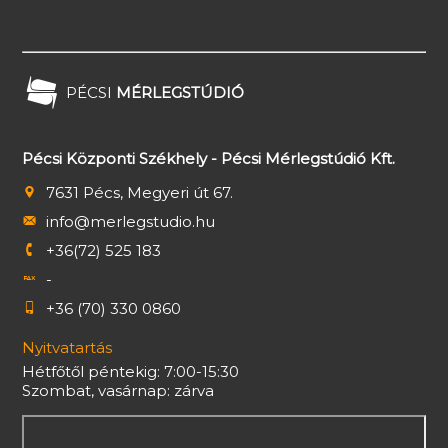
PÉCSI
MÉRLEGSTÚDIÓ
Pécsi Központi Székhely - Pécsi Mérlegstúdió Kft.
7631 Pécs, Megyeri út 67.
info@merlegstudio.hu
+36(72) 525 183
-
+36 (70) 330 0860
Nyitvatartás
Hétfőtől péntekig: 7:00-15:30
Szombat, vasárnap: zárva