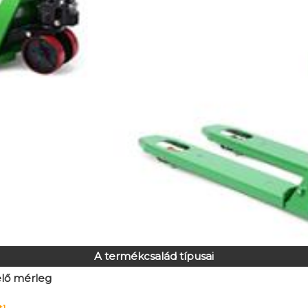
A termékcsalád típusai
lő mérleg
t]