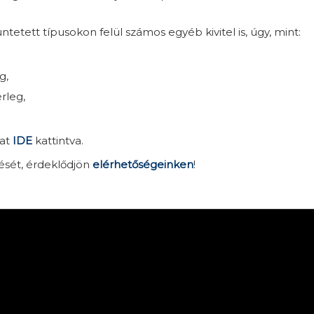
etett típusokon felül számos egyéb kivitel is, úgy, mint:
g,
rleg,
hat
IDE
kattintva.
ését, érdeklődjön
elérhetőségeinken
!