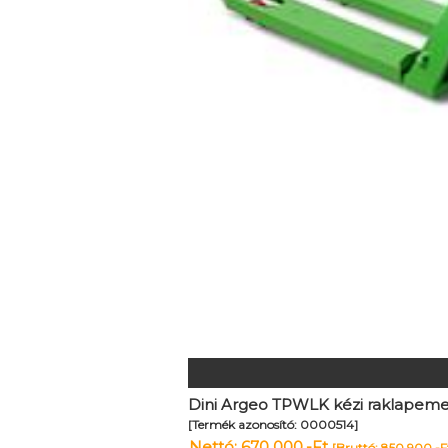
Dini Argeo TPWLK kézi raklapeme
[Termék azonosító: 0000514]
Nettó: 670 000,-Ft
[Bruttó: 850 900,-F