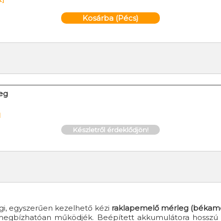
Kosárba (Pécs)
eg
]
Készletről érdeklődjön!
gi, egyszerűen kezelhető kézi
raklapemelő mérleg (békamé
 megbízhatóan működjék. Beépített akkumulátora hosszú üz