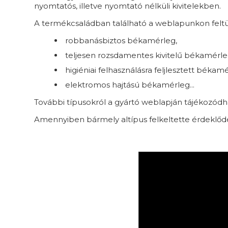
nyomtatós, illetve nyomtató nélküli kivitelekben.
A termékcsaládban található a weblapunkon feltünt
robbanásbiztos békamérleg,
teljesen rozsdamentes kivitelű békamérle
higiéniai felhasználásra feljlesztett békamé
elektromos hajtású békamérleg...
További típusokról a gyártó weblapján tájékozód
Amennyiben bármely altípus felkeltette érdeklőd