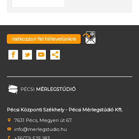
Iratkozzon fel hírlevelünkre
PÉCSI
MÉRLEGSTÚDIÓ
Pécsi Központi Székhely - Pécsi Mérlegstúdió Kft.
7631 Pécs, Megyeri út 67.
info@merlegstudio.hu
+36(72) 525 183