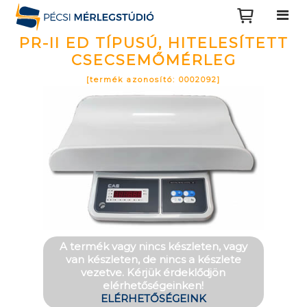
PR-II ED TÍPUSÚ, HITELESÍTETT
CSECSEMŐMÉRLEG
[termék azonosító: 0002092]
A termék vagy nincs készleten, vagy
van készleten, de nincs a készlete
vezetve. Kérjük érdeklődjön
elérhetőségeinken!
ELÉRHETŐSÉGEINK