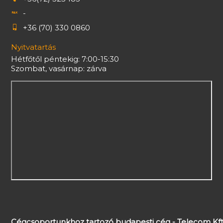
-
+36 (70) 330 0860
Nyitvatartás
Hétfőtől péntekig: 7:00-15:30
Szombat, vasárnap: zárva
Cégcsoportunkhoz tartozó budapesti cég - Telecom Kft