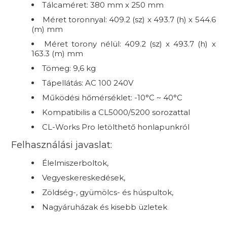
Tálcaméret: 380 mm x 250 mm
Méret toronnyal: 409.2 (sz) x 493.7 (h) x 544.6
(m) mm
Méret torony nélül: 409.2 (sz) x 493.7 (h) x
163.3 (m) mm
Tömeg: 9,6 kg
Tápellátás: AC 100 240V
Működési hőmérséklet: -10°C ~ 40°C
Kompatibilis a CL5000/5200 sorozattal
CL-Works Pro letölthető honlapunkról
Felhasználási javaslat:
Élelmiszerboltok,
Vegyeskereskedések,
Zöldség-, gyümölcs- és húspultok,
Nagyáruházak és kisebb üzletek