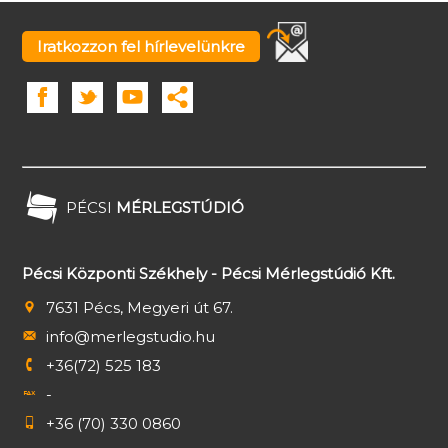
Iratkozzon fel hírlevelünkre
PÉCSI
MÉRLEGSTÚDIÓ
Pécsi Központi Székhely - Pécsi Mérlegstúdió Kft.
7631 Pécs, Megyeri út 67.
info@merlegstudio.hu
+36(72) 525 183
-
+36 (70) 330 0860