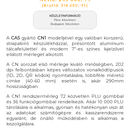
[Bruttó: 316 230,-Ft]
KÉSZLETINFORMÁCIÓ
Pécs: Készleten
Budapest: Készleten
A
CAS
gyártó
CN1
modelljével egy valóban korszerű;
strapabíró készülékházzal, présöntött alumínium
tálcafelülettel és modern 7”-es színes kijelzővel
ellátott mérleget alkotott.
A CN sorozat első mérlege kiváló minőségben, 202
dpi felbontásban képes változatos vonalkódtípusok
(1D, 2D, QR kódok) nyomtatására, többféle méretű
címke (40-60 mm) esetén is, akár 290mm
hosszúságban.
A CN1 rendszermérleg 72 közvetlen PLU gombbal
és 36 funkciógombbal rendelkezik. Akár 10 000 PLU
tárolására is alkalmas, gyorsan és hatékonyan viszi át
az adatokat számítógépre és kasszarendszerre
egyaránt, de önálló működésben is alkalmas a
kiszolgálásra.