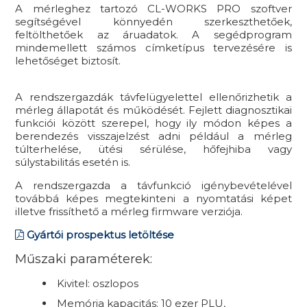
A mérleghez tartozó CL-WORKS PRO szoftver
segítségével könnyedén szerkeszthetőek,
feltölthetőek az áruadatok. A segédprogram
mindemellett számos címketípus tervezésére is
lehetőséget biztosít.
A rendszergazdák távfelügyelettel ellenőrizhetik a
mérleg állapotát és működését. Fejlett diagnosztikai
funkciói között szerepel, hogy ily módon képes a
berendezés visszajelzést adni például a mérleg
túlterhelése, ütési sérülése, hőfejhiba vagy
súlystabilitás esetén is.
A rendszergazda a távfunkció igénybevételével
továbbá képes megtekinteni a nyomtatási képet
illetve frissíthető a mérleg firmware verziója.
Gyártói prospektus letöltése
Műszaki paraméterek:
Kivitel: oszlopos
Memória kapacitás: 10 ezer PLU,