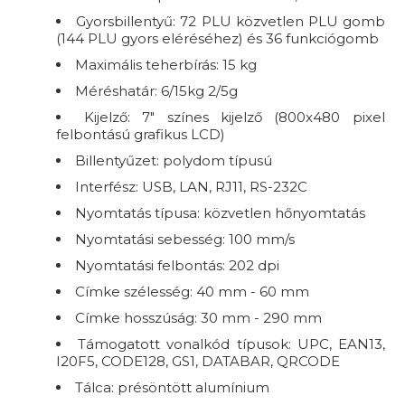
Gyorsbillentyű: 72 PLU közvetlen PLU gomb
(144 PLU gyors eléréséhez) és 36 funkciógomb
Maximális teherbírás: 15 kg
Méréshatár: 6/15kg 2/5g
Kijelző: 7" színes kijelző (800x480 pixel
felbontású grafikus LCD)
Billentyűzet: polydom típusú
Interfész: USB, LAN, RJ11, RS-232C
Nyomtatás típusa: közvetlen hőnyomtatás
Nyomtatási sebesség: 100 mm/s
Nyomtatási felbontás: 202 dpi
Címke szélesség: 40 mm - 60 mm
Címke hosszúság: 30 mm - 290 mm
Támogatott vonalkód típusok: UPC, EAN13,
I20F5, CODE128, GS1, DATABAR, QRCODE
Tálca: présöntött alumínium