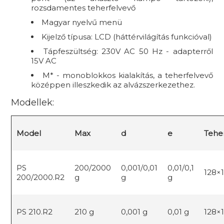
rozsdamentes teherfelvevő
Magyar nyelvű menü
Kijelző típusa: LCD (háttérvilágítás funkcióval)
Tápfeszültség: 230V AC 50 Hz - adapterről
15V AC
M* - monoblokkos kialakítás, a teherfelvevő
középpen illeszkedik az alvázszerkezethez.
Modellek:
Model
Max
d
e
Tehe
PS
200/2000
0,001/0,01
0,01/0,1
128×
200/2000.R2
g
g
g
PS 210.R2
210 g
0,001 g
0,01 g
128×