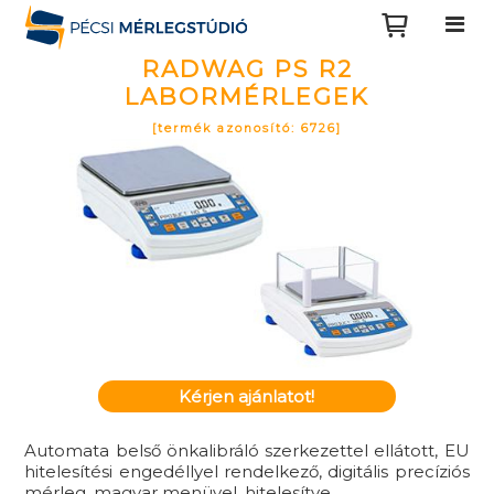
RADWAG PS R2
LABORMÉRLEGEK
[termék azonosító: 6726]
Kérjen ajánlatot!
Automata belső önkalibráló szerkezettel ellátott, EU
hitelesítési engedéllyel rendelkező, digitális precíziós
mérleg, magyar menüvel, hitelesítve.