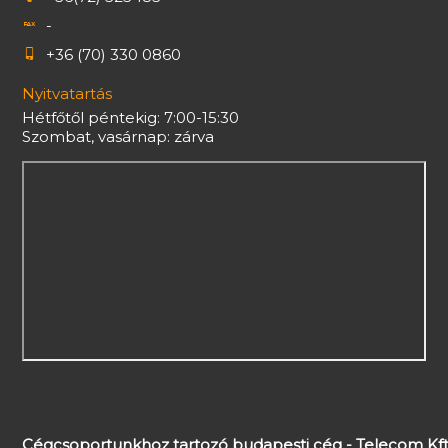
-
+36 (70) 330 0860
Nyitvatartás
Hétfőtől péntekig: 7:00-15:30
Szombat, vasárnap: zárva
Cégcsoportunkhoz tartozó budapesti cég - Telecom Kft