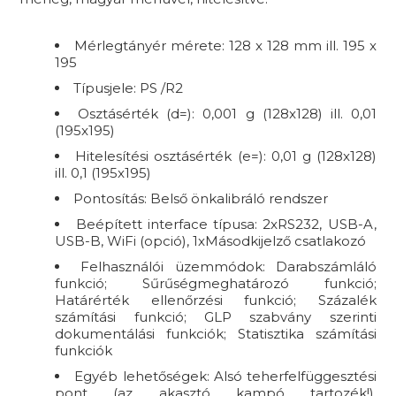
Mérlegtányér mérete: 128 x 128 mm ill. 195 x
195
Típusjele: PS /R2
Osztásérték (d=): 0,001 g (128x128) ill. 0,01
(195x195)
Hitelesítési osztásérték (e=): 0,01 g (128x128)
ill. 0,1 (195x195)
Pontosítás: Belső önkalibráló rendszer
Beépített interface típusa: 2xRS232, USB-A,
USB-B, WiFi (opció), 1xMásodkijelző csatlakozó
Felhasználói üzemmódok: Darabszámláló
funkció; Sűrűségmeghatározó funkció;
Határérték ellenőrzési funkció; Százalék
számítási funkció; GLP szabvány szerinti
dokumentálási funkciók; Statisztika számítási
funkciók
Egyéb lehetőségek: Alsó teherfelfüggesztési
pont (az akasztó kampó tartozék!),