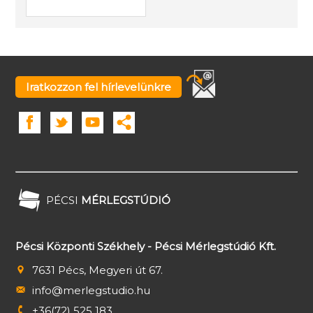
Iratkozzon fel hírlevelünkre
PÉCSI
MÉRLEGSTÚDIÓ
Pécsi Központi Székhely - Pécsi Mérlegstúdió Kft.
7631 Pécs, Megyeri út 67.
info@merlegstudio.hu
+36(72) 525 183