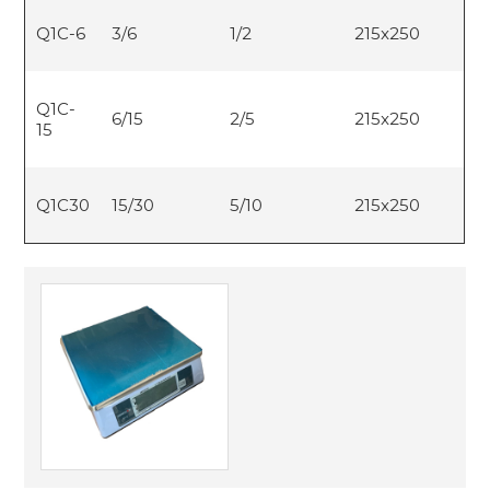
Q1C-6
3/6
1/2
215x250
Q1C-
6/15
2/5
215x250
15
Q1C30
15/30
5/10
215x250