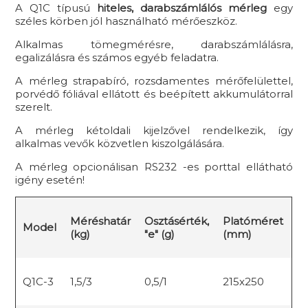
A Q1C típusú
hiteles, darabszámlálós mérleg
egy
széles körben jól használható mérőeszköz.
Alkalmas tömegmérésre, darabszámlálásra,
egalizálásra és számos egyéb feladatra.
A mérleg strapabíró, rozsdamentes mérőfelülettel,
porvédő fóliával ellátott és beépített akkumulátorral
szerelt.
A mérleg kétoldali kijelzővel rendelkezik, így
alkalmas vevők közvetlen kiszolgálására.
A mérleg opcionálisan RS232 -es porttal ellátható
igény esetén!
Méréshatár
Osztásérték,
Platóméret
Model
(kg)
"e" (g)
(mm)
Q1C-3
1,5/3
0,5/1
215x250