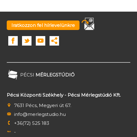
Iratkozzon fel hírlevelünkre
PÉCSI
MÉRLEGSTÚDIÓ
Pécsi Központi Székhely - Pécsi Mérlegstúdió Kft.
7631 Pécs, Megyeri út 67.
info@merlegstudio.hu
+36(72) 525 183
-