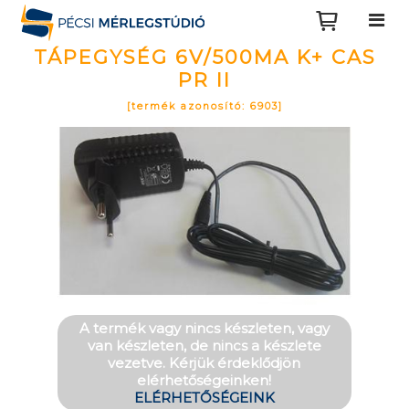
TÁPEGYSÉG 6V/500MA K+ CAS
PR II
[termék azonosító: 6903]
A termék vagy nincs készleten, vagy
van készleten, de nincs a készlete
vezetve. Kérjük érdeklődjön
elérhetőségeinken!
ELÉRHETŐSÉGEINK