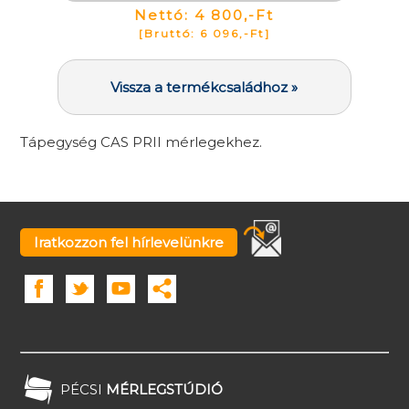
Nettó: 4 800,-Ft
[Bruttó: 6 096,-Ft]
Vissza a termékcsaládhoz »
Tápegység CAS PRII mérlegekhez.
Iratkozzon fel hírlevelünkre
PÉCSI
MÉRLEGSTÚDIÓ