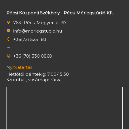
Pécsi Központi Székhely - Pécsi Mérlegstúdió Kft.
7631 Pécs, Megyeri út 67.
info@merlegstudio.hu
+36(72) 525 183
-
+36 (70) 330 0860
Nyitvatartás
Hétfőtől péntekig: 7:00-15:30
Szombat, vasárnap: zárva