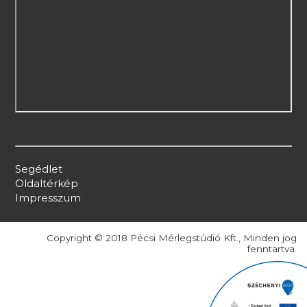
Segédlet
Oldaltérkép
Impresszum
Copyright © 2018 Pécsi Mérlegstúdió Kft., Minden jog
fenntartva.