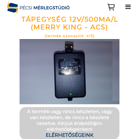
TÁPEGYSÉG 12V/500MA/L
(MERRY KING - ACS)
[termék azonosító: 413]
A termék vagy nincs készleten, vagy
van készleten, de nincs a készlete
vezetve. Kérjük érdeklődjön
elérhetőségeinken!
ELÉRHETŐSÉGEINK