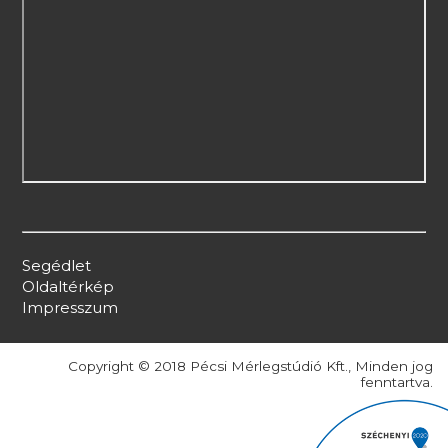
Segédlet
Oldaltérkép
Impresszum
Copyright © 2018 Pécsi Mérlegstúdió Kft., Minden jog
fenntartva.