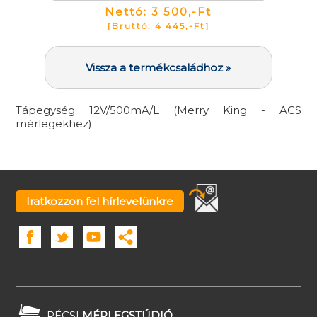
Nettó: 3 500,-Ft
[Bruttó: 4 445,-Ft]
Vissza a termékcsaládhoz »
Tápegység 12V/500mA/L (Merry King - ACS
mérlegekhez)
Iratkozzon fel hírlevelünkre
PÉCSI
MÉRLEGSTÚDIÓ