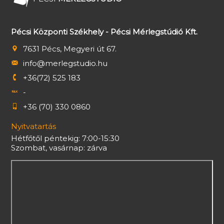
Pécsi Központi Székhely - Pécsi Mérlegstúdió Kft.
7631 Pécs, Megyeri út 67.
info@merlegstudio.hu
+36(72) 525 183
-
+36 (70) 330 0860
Nyitvatartás
Hétfőtől péntekig: 7:00-15:30
Szombat, vasárnap: zárva