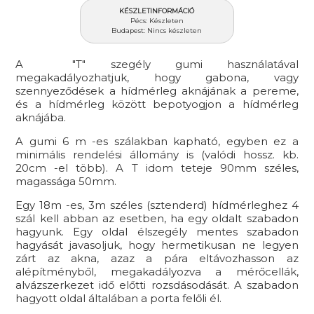
KÉSZLETINFORMÁCIÓ
Pécs: Készleten
Budapest: Nincs készleten
A "T" szegély gumi használatával
megakadályozhatjuk, hogy gabona, vagy
szennyeződések a hídmérleg aknájának a pereme,
és a hídmérleg között bepotyogjon a hídmérleg
aknájába.
A gumi 6 m -es szálakban kapható, egyben ez a
minimális rendelési állomány is (valódi hossz. kb.
20cm -el több). A T idom teteje 90mm széles,
magassága 50mm.
Egy 18m -es, 3m széles (sztenderd) hídmérleghez 4
szál kell abban az esetben, ha egy oldalt szabadon
hagyunk. Egy oldal élszegély mentes szabadon
hagyását javasoljuk, hogy hermetikusan ne legyen
zárt az akna, azaz a pára eltávozhasson az
alépítményből, megakadályozva a mérőcellák,
alvázszerkezet idő előtti rozsdásodását. A szabadon
hagyott oldal általában a porta felőli él.