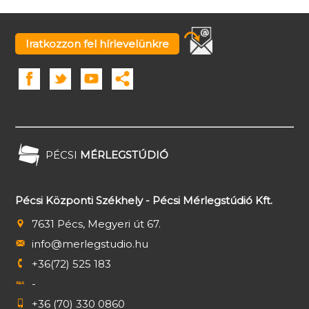
Iratkozzon fel hírlevelünkre
PÉCSI
MÉRLEGSTÚDIÓ
Pécsi Központi Székhely - Pécsi Mérlegstúdió Kft.
7631 Pécs, Megyeri út 67.
info@merlegstudio.hu
+36(72) 525 183
-
+36 (70) 330 0860