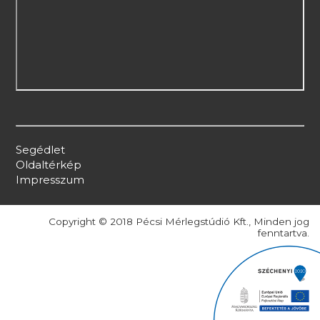
Segédlet
Oldaltérkép
Impresszum
Copyright © 2018 Pécsi Mérlegstúdió Kft., Minden jog
fenntartva.