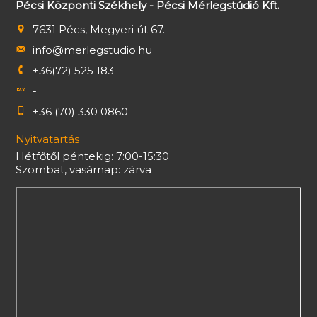
Pécsi Központi Székhely - Pécsi Mérlegstúdió Kft.
7631 Pécs, Megyeri út 67.
info@merlegstudio.hu
+36(72) 525 183
-
+36 (70) 330 0860
Nyitvatartás
Hétfőtől péntekig: 7:00-15:30
Szombat, vasárnap: zárva