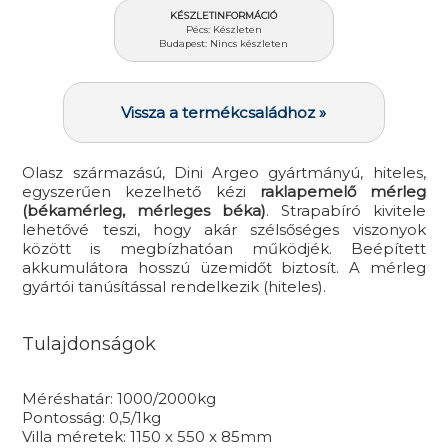
KÉSZLETINFORMÁCIÓ
Pécs: Készleten
Budapest: Nincs készleten
Vissza a termékcsaládhoz »
Olasz származású, Dini Argeo gyártmányú, hiteles,
egyszerűen kezelhető kézi
raklapemelő mérleg
(békamérleg, mérleges béka)
. Strapabíró kivitele
lehetővé teszi, hogy akár szélsőséges viszonyok
között is megbízhatóan működjék. Beépített
akkumulátora hosszú üzemidőt biztosít. A mérleg
gyártói tanúsítással rendelkezik (hiteles).
Tulajdonságok
Méréshatár: 1000/2000kg
Pontosság: 0,5/1kg
Villa méretek: 1150 x 550 x 85mm