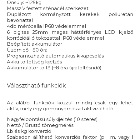
Önsúly: ~125kg
Masszív festett szénacél szerkezet
Duplázott kormányzott kerekek poliuretán
bevonattal
4db mérőcella IP68 védelemmel
6 digites 25mm magas háttérfényes LCD kijelző
korrózióálló tokozattal IP68 védelemmel
Beépített akkumulátor
Üzemidő ~80 óra
Programozható automatikus kikapcsolás
Akku töltöttség kijelzés
Akkumulátor töltő (~8 óra újratöltési idő)
Választható funkciók
Az alábbi funkciók közzül mindig csak egy lehet
aktív, mely egy gombnyomással aktivizálható:
Nagyfelbontású súlykijelzés (10 szeres)
Nettó / Bruttó tömegmérés
Lb és kg konverzió
Szabadon állítható konverziós faktor (pl.: m, vagy l