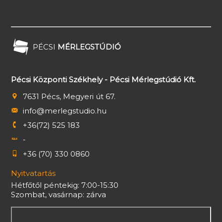
PÉCSI
MÉRLEGSTÚDIÓ
Pécsi Központi Székhely - Pécsi Mérlegstúdió Kft.
7631 Pécs, Megyeri út 67.
info@merlegstudio.hu
+36(72) 525 183
-
+36 (70) 330 0860
Nyitvatartás
Hétfőtől péntekig: 7:00-15:30
Szombat, vasárnap: zárva