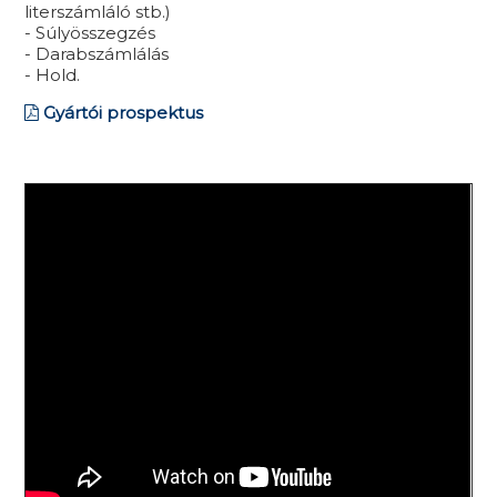
literszámláló stb.)
- Súlyösszegzés
- Darabszámlálás
- Hold.
Gyártói prospektus