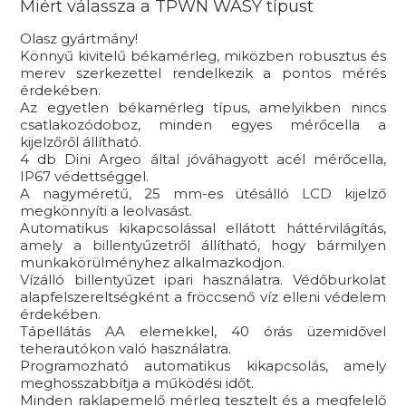
Miért válassza a TPWN WASY típust
Olasz gyártmány!
Könnyű kivitelű békamérleg, miközben robusztus és
merev szerkezettel rendelkezik a pontos mérés
érdekében.
Az egyetlen békamérleg típus, amelyikben nincs
csatlakozódoboz, minden egyes mérőcella a
kijelzőről állítható.
4 db Dini Argeo által jóváhagyott acél mérőcella,
IP67 védettséggel.
A nagyméretű, 25 mm-es ütésálló LCD kijelző
megkönnyíti a leolvasást.
Automatikus kikapcsolással ellátott háttérvilágítás,
amely a billentyűzetről állítható, hogy bármilyen
munkakörülményhez alkalmazkodjon.
Vízálló billentyűzet ipari használatra. Védőburkolat
alapfelszereltségként a fröccsenő víz elleni védelem
érdekében.
Tápellátás AA elemekkel, 40 órás üzemidővel
teherautókon való használatra.
Programozható automatikus kikapcsolás, amely
meghosszabbítja a működési időt.
Minden raklapemelő mérleg tesztelt és a megfelelő