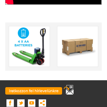
Iratkozzon fel hírlevelünkre