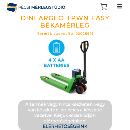
DINI ARGEO TPWN EASY
BÉKAMÉRLEG
[termék azonosító: 0002590]
A termék vagy nincs készleten, vagy
van készleten, de nincs a készlete
vezetve. Kérjük érdeklődjön
elérhetőségeinken!
ELÉRHETŐSÉGEINK