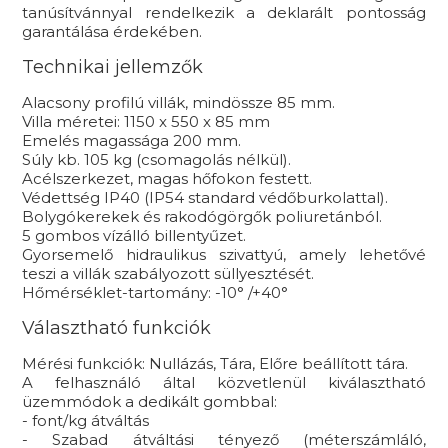
tanúsítvánnyal rendelkezik a deklarált pontosság
garantálása érdekében.
Technikai jellemzők
Alacsony profilú villák, mindössze 85 mm.
Villa méretei: 1150 x 550 x 85 mm
Emelés magassága 200 mm.
Súly kb. 105 kg (csomagolás nélkül).
Acélszerkezet, magas hőfokon festett.
Védettség IP40 (IP54 standard védőburkolattal).
Bolygókerekek és rakodógörgők poliuretánból.
5 gombos vízálló billentyűzet.
Gyorsemelő hidraulikus szivattyú, amely lehetővé
teszi a villák szabályozott süllyesztését.
Hőmérséklet-tartomány: -10° /+40°
Választható funkciók
Mérési funkciók: Nullázás, Tára, Előre beállított tára.
A felhasználó által közvetlenül kiválasztható
üzemmódok a dedikált gombbal:
- font/kg átváltás
- Szabad átváltási tényező (méterszámláló,