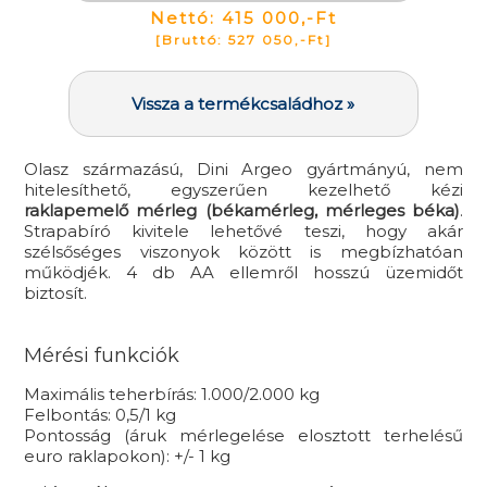
Nettó: 415 000,-Ft
[Bruttó: 527 050,-Ft]
Vissza a termékcsaládhoz »
Olasz származású, Dini Argeo gyártmányú, nem
hitelesíthető, egyszerűen kezelhető kézi
raklapemelő mérleg (békamérleg, mérleges béka)
.
Strapabíró kivitele lehetővé teszi, hogy akár
szélsőséges viszonyok között is megbízhatóan
működjék. 4 db AA ellemről hosszú üzemidőt
biztosít.
Mérési funkciók
Maximális teherbírás: 1.000/2.000 kg
Felbontás: 0,5/1 kg
Pontosság (áruk mérlegelése elosztott terhelésű
euro raklapokon): +/- 1 kg