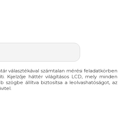
tár választékával számtalan mérési feladatkörben
ti. Kijelzője háttér világításos LCD, mely minden
b szögbe állítva biztosítsa a leolvashatóságot, az
itel.