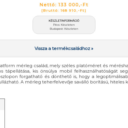
Nettó: 133 000,-Ft
[Bruttó: 168 910,-Ft]
KÉSZLETINFORMÁCIÓ
Pécs: Készleten
Budapest: Készleten
Vissza a termékcsaládhoz »
latform mérleg család, mely széles platóméret és mérésha
 tápellátása, kis önsúlya mobil felhasználhatóságát segí
oszlopon forgatható és dönthető is, hogy a legoptimálisab
ható. A mérleg teherfelvevője saválló borítású, hiteles kiv