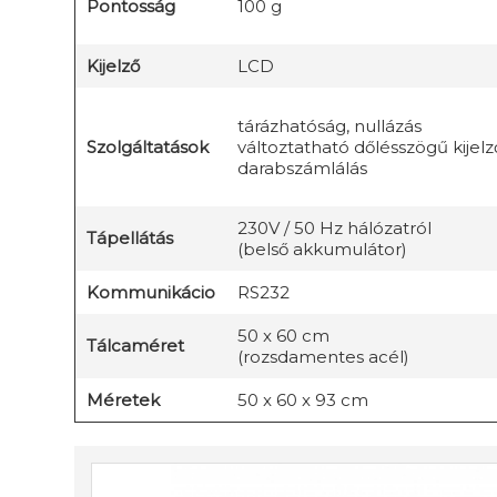
Pontosság
100 g
Kijelző
LCD
tárázhatóság, nullázás
Szolgáltatások
változtatható dőlésszögű kijelz
darabszámlálás
230V / 50 Hz hálózatról
Tápellátás
(belső akkumulátor)
Kommunikácio
RS232
50 x 60 cm
Tálcaméret
(rozsdamentes acél)
Méretek
50 x 60 x 93 cm