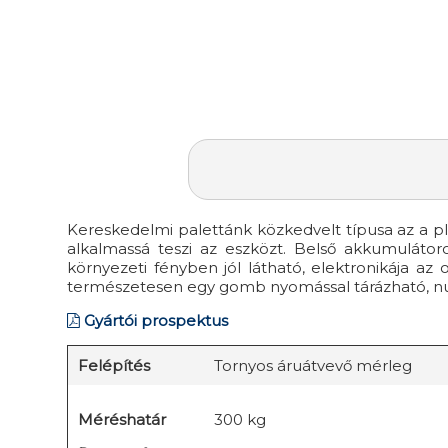
Kereskedelmi palettánk közkedvelt típusa az a p
alkalmassá teszi az eszközt. Belső akkumulátoros
környezeti fényben jól látható, elektronikája az 
természetesen egy gomb nyomással tárázható, nulláz
Gyártói prospektus
Felépítés
Tornyos áruátvevő mérleg
Méréshatár
300 kg