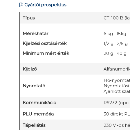
Gyártói prospektus
Típus
CT-100 B (la
Méréshatár
6 kg 15kg 
Kijelzési osztásérték
1/2 g 2/5 g
Minimum mért érték
20 g 40 g 
Kijelző
Alfanumeri
Hő-nyomtató
Nyomtató
Nyomtatási
Ajánlott sz
Kommunikácio
RS232 (opci
PLU memória
30 direkt P
Tápellátás
230 V -os há