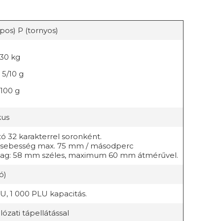
pos) P (tornyos)
30 kg
 5/10 g
100 g
kus
 32 karakterrel soronként.
 sebesség max. 75 mm / másodperc
alag: 58 mm széles, maximum 60 mm átmérűvel.
ó)
LU, 1 000 PLU kapacitás.
lózati tápellátással