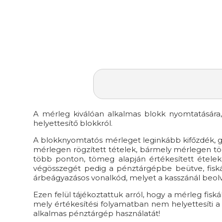
A mérleg kiválóan alkalmas blokk nyomtatására, 
helyettesítő blokkról.
A blokknyomtatós mérleget leginkább kifőzdék, g
mérlegen rögzített tételek, bármely mérlegen tör
több ponton, tömeg alapján értékesített étele
végösszegét pedig a pénztárgépbe beütve, fiskál
árbeágyazásos vonalkód, melyet a kasszánál beolv
Ezen felül tájékoztattuk arról, hogy a mérleg fisk
mely értékesítési folyamatban nem helyettesíti a
alkalmas pénztárgép használatát!