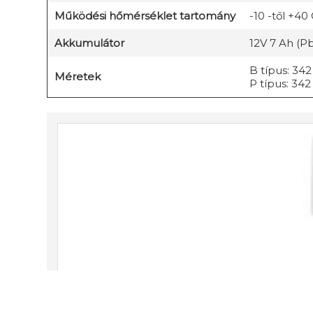
Működési hőmérséklet tartomány
-10 -től +40 
Akkumulátor
12V 7 Ah (P
B típus: 342
Méretek
P típus: 342