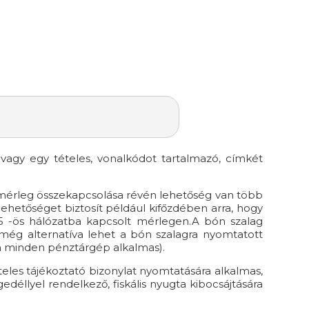
 vagy egy tételes, vonalkódot tartalmazó, címkét
 mérleg összekapcsolása révén lehetőség van több
ehetőséget biztosít például kifőzdében arra, hogy
5 -ös hálózatba kapcsolt mérlegen.A bón szalag
 még alternatíva lehet a bón szalagra nyomtatott
em minden pénztárgép alkalmas).
ételes tájékoztató bizonylat nyomtatására alkalmas,
éllyel rendelkező, fiskális nyugta kibocsájtására