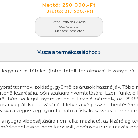
Nettó: 250 000,-Ft
[Bruttó: 317 500,-Ft]
KÉSZLETINFORMÁCIÓ
Pécs: Készleten
Budapest: Készleten
Vissza a termékcsaládhoz »
legyen szó tételes (több tételt tartalmazó) bizonylatról,
yorséttermek, zöldség, gyümölcs árusok használják. Több
ténő lezárására, bón szalagra nyomtatására. Ezen funkció l
kről bón szalagot nyomtasson a kezelő bármely, az RS48
is nyugtát kap a vásárló. Illetve a végösszeg beütésére
asva a végösszeg nyomtatható a fiskális kasszára (erre n
ális nyugta kibocsájtására nem alkalmazható, az kizárólag t
 mérleggel össze nem kapcsolt, érvényes forgalmazási enged