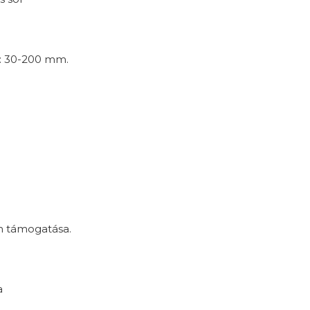
z: 30-200 mm.
m támogatása.
a