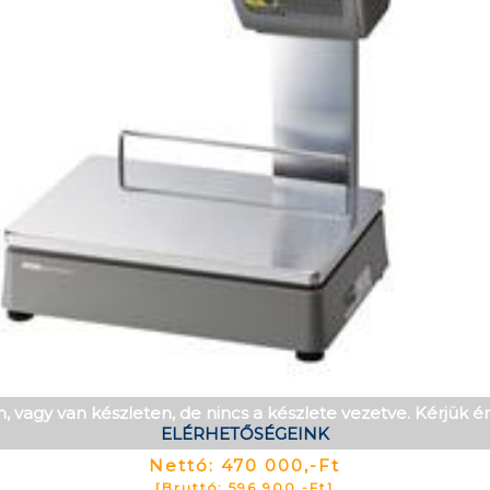
, vagy van készleten, de nincs a készlete vezetve. Kérjük 
ELÉRHETŐSÉGEINK
Nettó: 470 000,-Ft
[Bruttó: 596 900,-Ft]