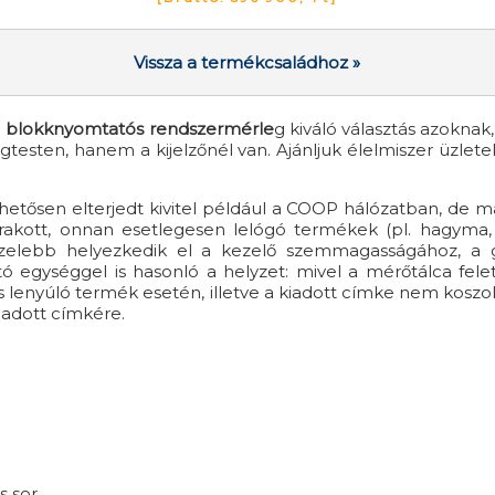
Vissza a termékcsaládhoz »
e
blokknyomtatós rendszermérle
g kiváló választás azokna
esten, hanem a kijelzőnél van. Ajánljuk élelmiszer üzlete
etősen elterjedt kivitel például a COOP hálózatban, de más
a rakott, onnan esetlegesen lelógó termékek (pl. hagyma, 
 közelebb helyezkedik el a kezelő szemmagasságához, a
ységgel is hasonló a helyzet: mivel a mérőtálca felett,
es lenyúló termék esetén, illetve a kiadott címke nem kosz
iadott címkére.
s sor