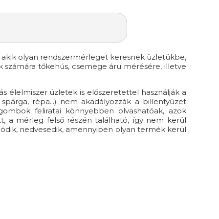
k, akik olyan rendszermérleget keresnek üzletükbe,
k számára tőkehús, csemege áru mérésére, illetve
 élelmiszer üzletek is előszeretettel használják a
spárga, répa...) nem akadályozzák a billentyűzet
 gombok feliratai könnyebben olvashatóak, azok
 a mérleg felső részén található, így nem kerül
olódik, nedvesedik, amennyiben olyan termék kerül