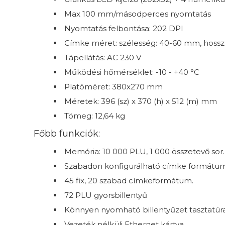
Max 100 mm/másodperces nyomtatás
Nyomtatás felbontása: 202 DPI
Címke méret: szélesség: 40-60 mm, hoss
Tápellátás: AC 230 V
Működési hőmérséklet: -10 - +40 °C
Platóméret: 380x270 mm
Méretek: 396 (sz) x 370 (h) x 512 (m) mm
Tömeg: 12,64 kg
Főbb funkciók:
Memória: 10 000 PLU, 1 000 összetevő sor.
Szabadon konfigurálható címke formátu
45 fix, 20 szabad címkeformátum.
72 PLU gyorsbillentyű
Könnyen nyomható billentyűzet tasztatúr
Vezeték nélküli Ethernet kártya