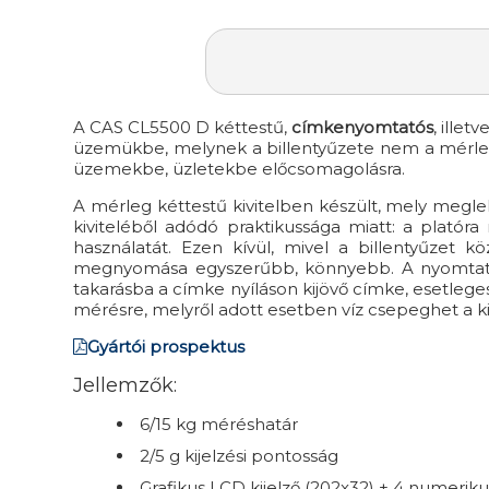
A CAS CL5500 D kéttestű,
címkenyomtatós
, illetv
üzemükbe, melynek a billentyűzete nem a mérlegt
üzemekbe, üzletekbe előcsomagolásra.
A mérleg kéttestű kivitelben készült, mely megleh
kiviteléből adódó praktikussága miatt: a platór
használatát. Ezen kívül, mivel a billentyűzet
megnyomása egyszerűbb, könnyebb. A nyomtató eg
takarásba a címke nyíláson kijövő címke, esetleg
mérésre, melyről adott esetben víz csepeghet a k
Gyártói prospektus
Jellemzők:
6/15 kg méréshatár
2/5 g kijelzési pontosság
Grafikus LCD kijelző (202x32) + 4 numeriku