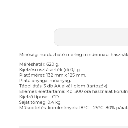
Minőségi hordozható mérleg mindennapi használa
Méréshatár: 620 g.
Kijelzési osztásérték (d) 0,1 g.
Platóméret: 132 mm x 125 mm.
Plató anyaga: műanyag.
Tápellátás: 3 db AA alkáli elem (tartozék).
Ellemek élettartama: Kb. 300 óra használat körül
Kijelző típusa: LCD
Saját tömeg: 0,4 kg.
Működtetési körülmények: 18°C – 25°C, 80% párat