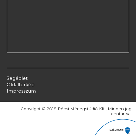
Segédlet
Oldaltérkép
Impresszum
Copyright © 2018 Pécsi Mérlegstúdió Kft., Minden jog
fenntartva.