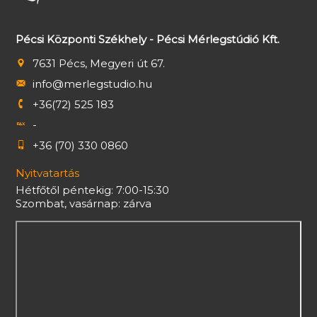
Pécsi Központi Székhely - Pécsi Mérlegstúdió Kft.
7631 Pécs, Megyeri út 67.
info@merlegstudio.hu
+36(72) 525 183
-
+36 (70) 330 0860
Nyitvatartás
Hétfőtől péntekig: 7:00-15:30
Szombat, vasárnap: zárva