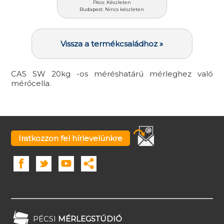
Pécs: Készleten
Budapest: Nincs készleten
Vissza a termékcsaládhoz »
CAS SW 20kg -os méréshatárú mérleghez való
mérőcella.
Iratkozzon fel hírlevelünkre
PÉCSI
MÉRLEGSTÚDIÓ