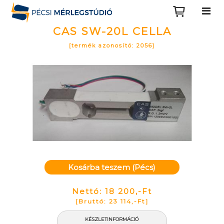
CAS SW-20L CELLA
[termék azonosító: 2056]
Kosárba teszem (Pécs)
Nettó: 18 200,-Ft
[Bruttó: 23 114,-Ft]
KÉSZLETINFORMÁCIÓ