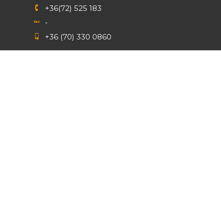
+36(72) 525 183
-
+36 (70) 330 0860
Nyitvatartás
Hétfőtől péntekig: 7:00-15:30
Szombat, vasárnap: zárva