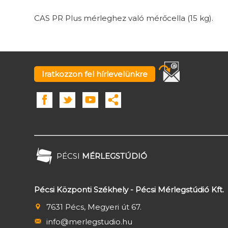
CAS PR Plus mérleghez való mérőcella (15 kg).
Iratkozzon fel hírlevelünkre
PÉCSI
MÉRLEGSTÚDIÓ
Pécsi Központi Székhely - Pécsi Mérlegstúdió Kft.
7631 Pécs, Megyeri út 67.
info@merlegstudio.hu