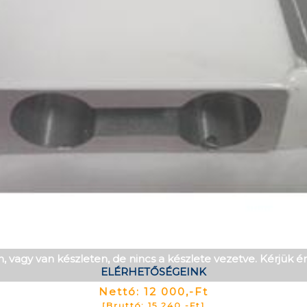
, vagy van készleten, de nincs a készlete vezetve. Kérjük 
ELÉRHETŐSÉGEINK
Nettó: 12 000,-Ft
[Bruttó: 15 240,-Ft]