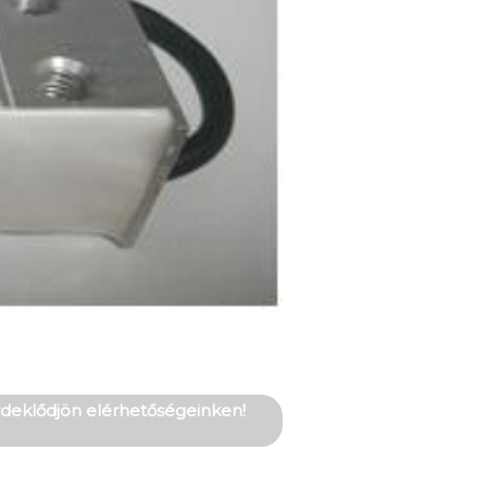
érdeklődjön elérhetőségeinken!