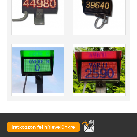
Iratkozzon fel hírlevelünkre