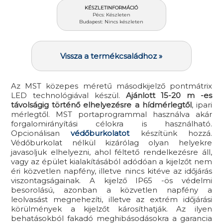
KÉSZLETINFORMÁCIÓ
Pécs: Készleten
Budapest: Nincs készleten
Vissza a termékcsaládhoz »
Az MST közepes méretű másodkijelző pontmátrix
LED technológiával készül.
Ajánlott 15-20 m -es
távolságig történő elhelyezésre a hídmérlegtől
, ipari
mérlegtől. MST portaprogrammal használva akár
forgalomirányítási célokra is használható.
Opcionálisan
védőburkolatot
készítünk hozzá.
Védőburkolat nélkül kizárólag olyan helyekre
javasoljuk elhelyezni, ahol féltető rendelkezésre áll,
vagy az épület kialakításából adódóan a kijelzőt nem
éri közvetlen napfény, illetve nincs kitéve az időjárás
viszontagságainak. A kijelző IP65 -ös védelmi
besorolású, azonban a közvetlen napfény a
leolvasást megnehezíti, illetve az extrém időjárási
körülmények a kijelzőt károsíthatják. Az ilyen
behatásokból fakadó meghibásodásokra a garancia