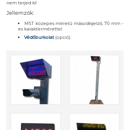
nem terjed ki!
Jellemzők:
MST közepes méretű másodkijelző, 70 mm -
es karaktermérettel
Védőburkolat
(opció)