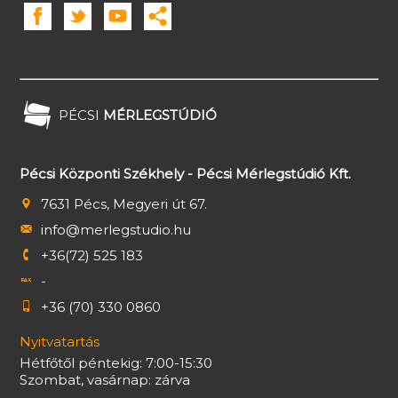
PÉCSI
MÉRLEGSTÚDIÓ
Pécsi Központi Székhely - Pécsi Mérlegstúdió Kft.
7631 Pécs, Megyeri út 67.
info@merlegstudio.hu
+36(72) 525 183
-
+36 (70) 330 0860
Nyitvatartás
Hétfőtől péntekig: 7:00-15:30
Szombat, vasárnap: zárva