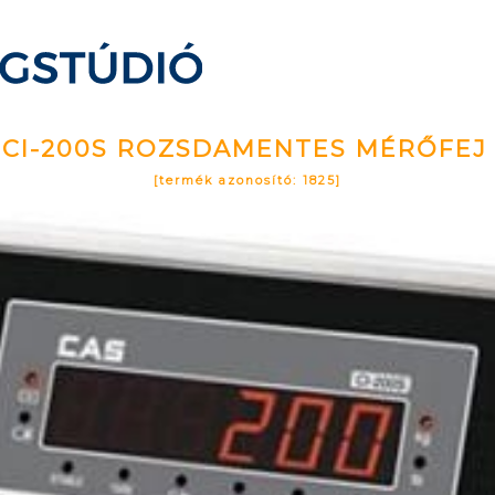
 CI-200S ROZSDAMENTES MÉRŐFEJ 
[termék azonosító: 1825]