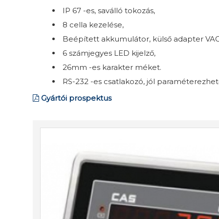
IP 67 -es, saválló tokozás,
8 cella kezelése,
Beépített akkumulátor, külső adapter VAG
6 számjegyes LED kijelző,
26mm -es karakter méket.
RS-232 -es csatlakozó, jól paraméterezhető,
Gyártói prospektus