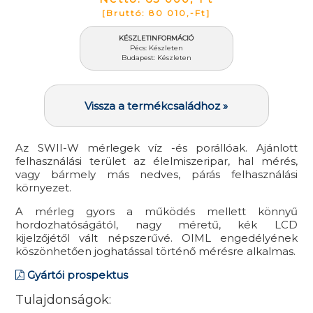
[Bruttó: 80 010,-Ft]
KÉSZLETINFORMÁCIÓ
Pécs: Készleten
Budapest: Készleten
Vissza a termékcsaládhoz »
Az SWII-W mérlegek víz -és porállóak. Ajánlott
felhasználási terület az élelmiszeripar, hal mérés,
vagy bármely más nedves, párás felhasználási
környezet.
A mérleg gyors a működés mellett könnyű
hordozhatóságától, nagy méretű, kék LCD
kijelzőjétől vált népszerűvé. OIML engedélyének
köszönhetően joghatással történő mérésre alkalmas.
Gyártói prospektus
Tulajdonságok: