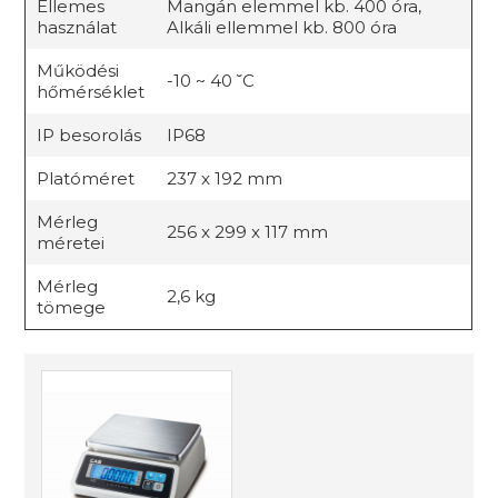
Ellemes
Mangán elemmel kb. 400 óra,
használat
Alkáli ellemmel kb. 800 óra
Működési
-10 ~ 40 ˘C
hőmérséklet
IP besorolás
IP68
Platóméret
237 x 192 mm
Mérleg
256 x 299 x 117 mm
méretei
Mérleg
2,6 kg
tömege