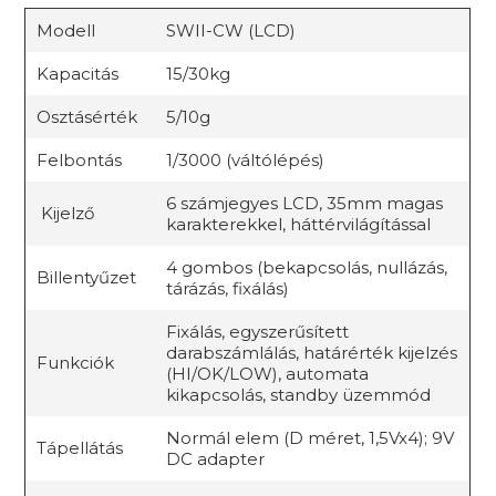
Modell
SWII-CW (LCD)
Kapacitás
15/30kg
Osztásérték
5/10g
Felbontás
1/3000 (váltólépés)
6 számjegyes LCD, 35mm magas
Kijelző
karakterekkel, háttérvilágítással
4 gombos (bekapcsolás, nullázás,
Billentyűzet
tárázás, fixálás)
Fixálás, egyszerűsített
darabszámlálás, határérték kijelzés
Funkciók
(HI/OK/LOW), automata
kikapcsolás, standby üzemmód
Normál elem (D méret, 1,5Vx4); 9V
Tápellátás
DC adapter