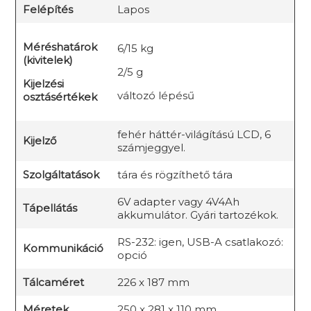
Felépítés
Lapos
Méréshatárok
6/15 kg
(kivitelek)
2/5 g
Kijelzési
változó lépésű
osztásértékek
fehér háttér-világítású LCD, 6
Kijelző
számjeggyel.
Szolgáltatások
tára és rögzíthető tára
6V adapter vagy 4V4Ah
Tápellátás
akkumulátor. Gyári tartozékok.
RS-232: igen, USB-A csatlakozó:
Kommunikáció
opció
Tálcaméret
226 x 187 mm
Méretek
250 x 281 x 110 mm