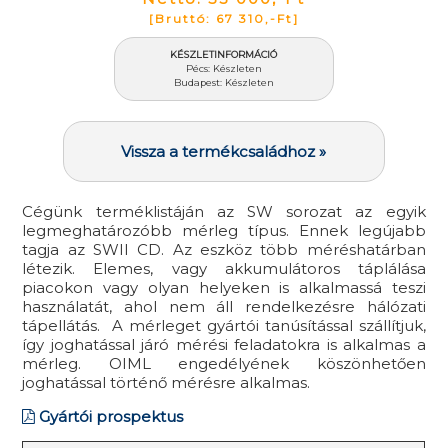
[Bruttó: 67 310,-Ft]
KÉSZLETINFORMÁCIÓ
Pécs: Készleten
Budapest: Készleten
Vissza a termékcsaládhoz »
Cégünk terméklistáján az SW sorozat az egyik
legmeghatározóbb mérleg típus. Ennek legújabb
tagja az SWII CD. Az eszköz több méréshatárban
létezik. Elemes, vagy akkumulátoros táplálása
piacokon vagy olyan helyeken is alkalmassá teszi
használatát, ahol nem áll rendelkezésre hálózati
tápellátás. A mérleget gyártói tanúsítással szállítjuk,
így joghatással járó mérési feladatokra is alkalmas a
mérleg. OIML engedélyének köszönhetően
joghatással történő mérésre alkalmas.
Gyártói prospektus