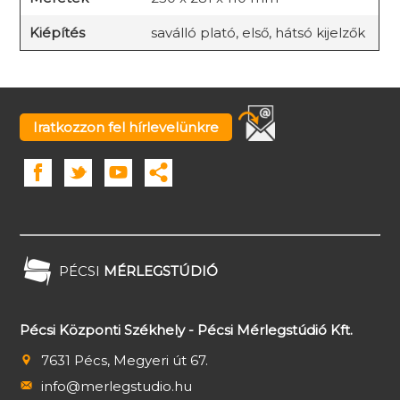
Kiépítés
saválló plató, első, hátsó kijelzők
Iratkozzon fel hírlevelünkre
PÉCSI
MÉRLEGSTÚDIÓ
Pécsi Központi Székhely - Pécsi Mérlegstúdió Kft.
7631 Pécs, Megyeri út 67.
info@merlegstudio.hu