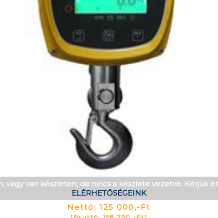
, vagy van készleten, de nincs a készlete vezetve. Kérjük 
ELÉRHETŐSÉGEINK
Nettó: 125 000,-Ft
[Bruttó: 158 750,-Ft]