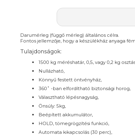
Darumérleg (függő mérleg) általános célra.
Fontos jellemzője, hogy a készülékház anyaga fém, 
Tulajdonságok:
1500 kg méréshatár, 0,5, vagy 0,2 kg osztá
Nullázható,
Könnyű festett öntvényház,
360˚ -ban elfordítható biztonsági horog,
Választható lépésnagyság,
Önsúly: 5kg,
Beépített akkumulátor,
HOLD, tömegrögzítési funkció,
Automata kikapcsolás (30 perc),